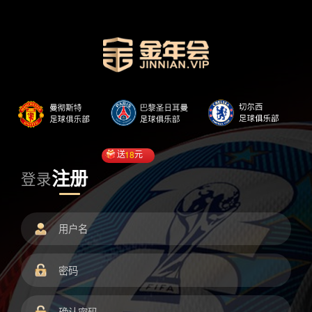
送
18
元
注册
登录